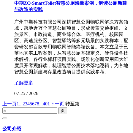
中期ZQ-SmartToilet智慧公厕海量案例，解读公厕新建
与改造的实践
广州中期科技有限公司深耕智慧公厕物联网解决方案领
域，落地近万个智慧公厕项目，形成覆盖交通枢纽、文
旅景区、市政街道、商业综合体、医疗机构、校园园
区、高速服务区、智慧驿站等多元场景的实践样本，配
套研发超百款专用物联网智能终端设备。本文立足于已
落地真实工程案例，从智慧公厕基础定义、硬件设备技
术解析、各行业标杆项目实践、场景化创新应用四大维
度展开客观解读，梳理智慧公厕技术落地逻辑，为各地
智慧公厕新建与存量改造项目提供实践参考。
了解更多
07-25
/
2026
上一页
1...
2
3
4
5
6
7
8
...401
下一页
转至第
公司介绍