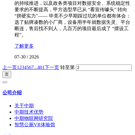
的持续推进，以及政务类项目对数据安全、系统稳定性
要求的不断提高，甲方选型早已从 “看宣传噱头” 转向
“拼硬实力”—— 毕竟不少早期踩过坑的单位都有体会：
选了贴牌凑数的小厂商，设备用半年就数据失灵、平台
断连，售后找不到人，几百万的项目最后成了 “摆设工
程”。
了解更多
07-30
/
2026
上一页
1
2
3
4
5
6
7
...401
下一页
转至第
公司介绍
关于中期
中期技术优势
中期物联网研究院
智慧公厕VR体验馆