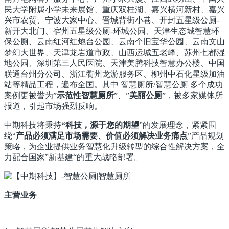
民大学附属小学未来展馆、重庆双桂湖、嘉兴横河新村、嘉兴
兴市农贸、宁波大家中心、晋城背街小巷、开封五星级公厕-
新开大北门、宿州五星级公厕-环城公园、天津生态城智慧环
保公厕、云南红河红炮台公园、云南个旧宝华公园、云南文山
梦幻大世界、天津龙岩道市政、山西运城五老峰、苏州七都湿
地公园、深圳第三人民医院、天津美腾科技智慧办公楼、中国
联通台州分公司、浙江衢州龙游服务区、柳州中石化星级加油
站等精品工程，遍布全国。其中 智慧厕所/智慧公厕 多个成功
案例更被誉为”
示范性智慧厕所
”、”
美丽公厕
”，被多家媒体所
报道，引起市场强烈反响。
中期科技将秉持
“科技，源于您的期望
”的发展理念，紧紧围
绕“
产品必须满足市场需要、价值必须解决业务痛点
”产品规划
策略，为企业提供业务智慧化升级转型的综合性解决方案，全
力配合国家”新基建“的重大战略部署。
主营业务