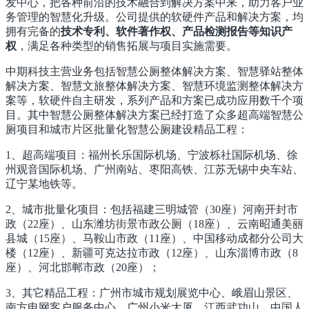
发中心，把各种前沿的技术融合到解决方案中来，助力客户业
务管理的智慧化升级。公司提供的软硬件产品和解决方案，均
拥有完备的
技术专利、软件著作权、产品检测报告等知识产
权
，满足各种类型的销售拓展与项目实施需要。
中期科技主营业务包括智慧公厕整体解决方案、智慧驿站整体
解决方案、智慧文旅整体解决方案、智慧环境监测整体解决方
案等，软硬件自主研发，系列产品和方案
已成功应用数千个项
目
。其中智慧公厕整体解决方案已经打造了众多超高端智慧公
厕项目和城市片区批量化智慧公厕建设精品工程：
1、超高端项目：福州长乐国际机场、宁波栎社国际机场、徐
州观音国际机场、广州南站、枣阳高铁、江苏无锡中央车站、
辽宁某地铁等。
2、城市批量化项目：包括福建三明城管（30座）河南开封市
政（22座）、山东潍坊街景市政公厕（18座）、云南昭通美丽
县城（15座）、马鞍山市政（11座）、中国移动成都分公司大
楼（12座）、新疆可克达拉市政（12座）、山东淄博市政（8
座）、河北邯郸市政（20座）；
3、其它精品工程：广州市城市规划展览中心、峨眉山景区、
南方电网客户服务中心、广州小米大厦、江西武功山、中国人