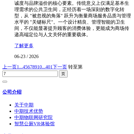
诚度与品牌溢价的核心要素。传统意义上仅满足基本生
理需求的公共卫生间，正经历着一场深刻的数字化转
型，从 "被忽视的角落" 跃升为衡量商场服务品质与管理
水平的 "关键标尺"。一个设计精良、管理智能的卫生
间，不仅能显著提升顾客的消费体验，更能成为商场传
递高端定位与人文关怀的重要载体。
了解更多
06-23
/
2026
上一页
1...
4
5
6
7
8
9
10
...401
下一页
转至第
公司介绍
关于中期
中期技术优势
中期物联网研究院
智慧公厕VR体验馆