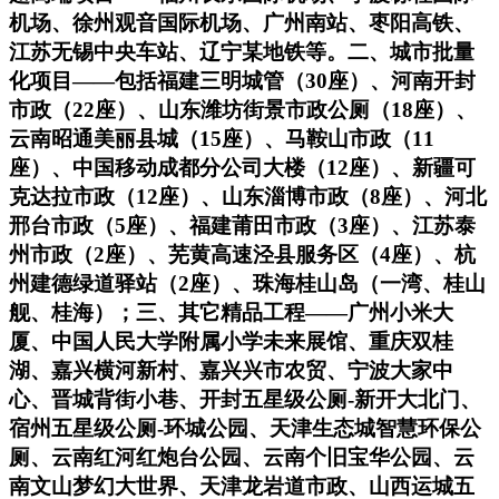
机场、徐州观音国际机场、广州南站、枣阳高铁、
江苏无锡中央车站、辽宁某地铁等。二、城市批量
化项目——包括福建三明城管（30座）、河南开封
市政（22座）、山东潍坊街景市政公厕（18座）、
云南昭通美丽县城（15座）、马鞍山市政（11
座）、中国移动成都分公司大楼（12座）、新疆可
克达拉市政（12座）、山东淄博市政（8座）、河北
邢台市政（5座）、福建莆田市政（3座）、江苏泰
州市政（2座）、芜黄高速泾县服务区（4座）、杭
州建德绿道驿站（2座）、珠海桂山岛（一湾、桂山
舰、桂海）；三、其它精品工程——广州小米大
厦、中国人民大学附属小学未来展馆、重庆双桂
湖、嘉兴横河新村、嘉兴兴市农贸、宁波大家中
心、晋城背街小巷、开封五星级公厕-新开大北门、
宿州五星级公厕-环城公园、天津生态城智慧环保公
厕、云南红河红炮台公园、云南个旧宝华公园、云
南文山梦幻大世界、天津龙岩道市政、山西运城五