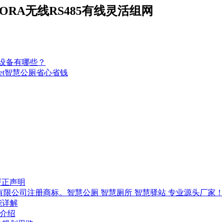
LORA无线RS485有线灵活组网
统设备有哪些？
oilet智慧公厕省心省钱
严正声明
技有限公司注册商标。智慧公厕 智慧厕所 智慧驿站 专业源头厂家
能详解
-介绍