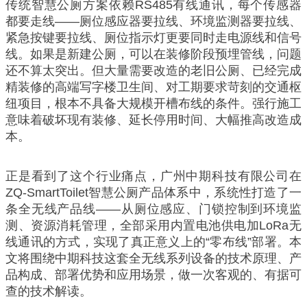
传统智慧公厕方案依赖RS485有线通讯，每个传感器
都要走线——厕位感应器要拉线、环境监测器要拉线、
紧急按键要拉线、厕位指示灯更要同时走电源线和信号
线。如果是新建公厕，可以在装修阶段预埋管线，问题
还不算太突出。但大量需要改造的老旧公厕、已经完成
精装修的高端写字楼卫生间、对工期要求苛刻的交通枢
纽项目，根本不具备大规模开槽布线的条件。强行施工
意味着破坏现有装修、延长停用时间、大幅推高改造成
本。
正是看到了这个行业痛点，广州中期科技有限公司在
ZQ-SmartToilet智慧公厕产品体系中，系统性打造了一
条全无线产品线——从厕位感应、门锁控制到环境监
测、资源消耗管理，全部采用内置电池供电加LoRa无
线通讯的方式，实现了真正意义上的“零布线”部署。本
文将围绕中期科技这套全无线系列设备的技术原理、产
品构成、部署优势和应用场景，做一次客观的、有据可
查的技术解读。