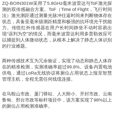
ZQ-BOIN301W采用了5.8GHz毫米波雷达与ToF激光探
测的双传感融合方案。ToF（Time of Flight，飞行时间
法）激光测距通过测量光脉冲往返时间来判断物体存在
状态，具备亚毫米级测距精度和极强的抗环境光干扰能
力。传统红外传感器在用户长时间静坐不动时容易出
现“误判为空”的情况，而毫米波雷达利用多普勒效应可
以捕捉到人体微动状态，从根本上解决了静态人体识别
的行业难题。
两种传感技术互为冗余验证，实现了动态和静态人体存
在的精准检测，实测准确率超过99.8%。设备内置电池
供电，通过LoRa无线协议将厕位占用状态上报至智慧
管理主机，全程无需任何线缆连接。
在马鞍山市政、厦门驿站、人大附小、开封市政、云南
鲁甸、邢台市政等标杆项目中，该方案实现了98%以上
的厕位占用检测准确率。