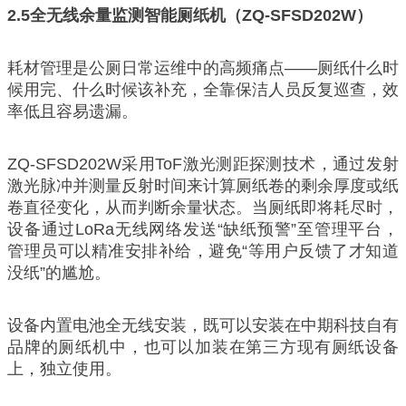
2.5
全无线余量监测智能厕纸机（ZQ-SFSD202W）
耗材管理是公厕日常运维中的高频痛点——厕纸什么时
候用完、什么时候该补充，全靠保洁人员反复巡查，效
率低且容易遗漏。
ZQ-SFSD202W采用ToF激光测距探测技术，通过发射
激光脉冲并测量反射时间来计算厕纸卷的剩余厚度或纸
卷直径变化，从而判断余量状态。当厕纸即将耗尽时，
设备通过LoRa无线网络发送“缺纸预警”至管理平台，
管理员可以精准安排补给，避免“等用户反馈了才知道
没纸”的尴尬。
设备内置电池全无线安装，既可以安装在中期科技自有
品牌的厕纸机中，也可以加装在第三方现有厕纸设备
上，独立使用。