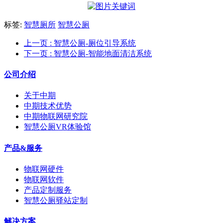
标签:
智慧厕所
智慧公厕
上一页
: 智慧公厕-厕位引导系统
下一页
: 智慧公厕-智能地面清洁系统
公司介绍
关于中期
中期技术优势
中期物联网研究院
智慧公厕VR体验馆
产品&服务
物联网硬件
物联网软件
产品定制服务
智慧公厕驿站定制
解决方案