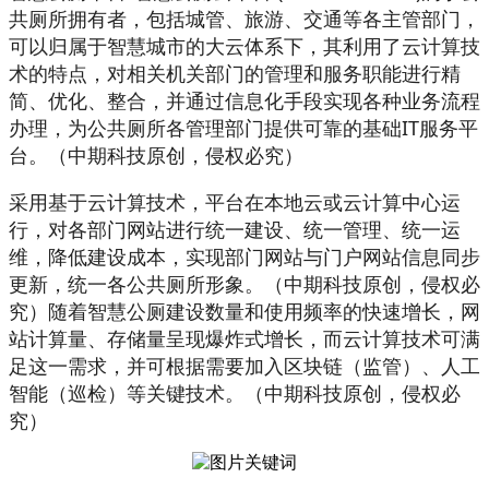
共厕所拥有者，包括城管、旅游、交通等各主管部门，
可以归属于智慧城市的大云体系下，其利用了云计算技
术的特点，对相关机关部门的管理和服务职能进行精
简、优化、整合，并通过信息化手段实现各种业务流程
办理，为公共厕所各管理部门提供可靠的基础IT服务平
台。（中期科技原创，侵权必究）
采用基于云计算技术，平台在本地云或云计算中心运
行，对各部门网站进行统一建设、统一管理、统一运
维，降低建设成本，实现部门网站与门户网站信息同步
更新，统一各公共厕所形象。（中期科技原创，侵权必
究）随着智慧公厕建设数量和使用频率的快速增长，网
站计算量、存储量呈现爆炸式增长，而云计算技术可满
足这一需求，并可根据需要加入区块链（监管）、人工
智能（巡检）等关键技术。（中期科技原创，侵权必
究）